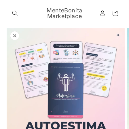
Skip to
content
MenteBonita
Log
Cart
Marketplace
in
Skip to
product
information